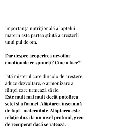
Importanța nutrițională a laptelui 
matern este partea știută a creșterii 
unui pui de om.
Dar despre acoperirea nevoilor 
emoționale ce spuneți? Cine o face?!
Iată misterul care dincolo de creștere, 
aduce dezvoltare, o armonizare a 
ființei care urmează să fie. 
Este mult mai mult decât potolirea 
setei și a foamei. Alăptarea înseamnă 
de fapt...maternitate. Alăptarea este 
relație dusă la un nivel profund, greu 
de recuperat dacă se ratează.