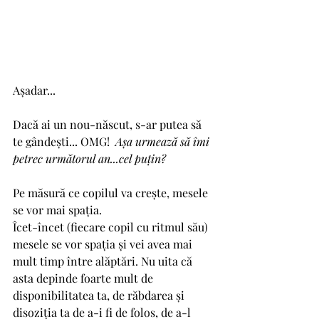
Așadar...
Dacă ai un nou-născut, s-ar putea să 
te gândești... OMG!  
Așa urmează să îmi 
petrec următorul an...cel puțin?
Pe măsură ce copilul va crește, mesele 
se vor mai spația. 
Îcet-încet (fiecare copil cu ritmul său) 
mesele se vor spația și vei avea mai 
mult timp între alăptări. Nu uita că 
asta depinde foarte mult de 
disponibilitatea ta, de răbdarea și 
disoziția ta de a-i fi de folos, de a-l 