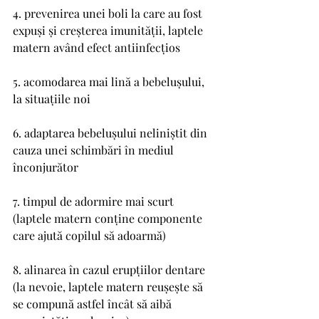
4. prevenirea unei boli la care au fost 
expuși și creșterea imunității, laptele 
matern având efect antiinfecțios
5. acomodarea mai lină a bebelușului, 
la situațiile noi
6. adaptarea bebelușului neliniștit din 
cauza unei schimbări în mediul 
înconjurător
7. timpul de adormire mai scurt 
(laptele matern conține componente 
care ajută copilul să adoarmă)
8. alinarea în cazul erupțiilor dentare 
(la nevoie, laptele matern reușește să 
se compună astfel încât să aibă 