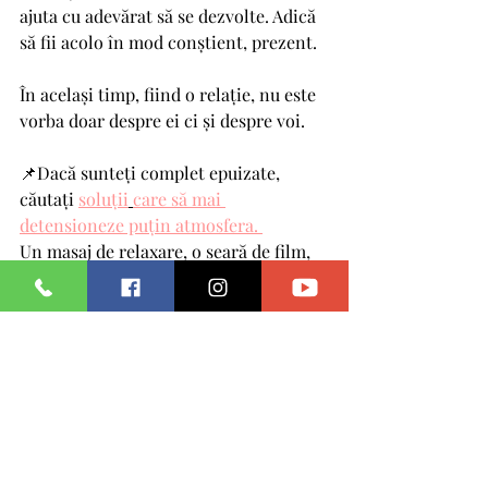
ajuta cu adevărat să se dezvolte. Adică 
să fii acolo în mod conștient, prezent.
În același timp, fiind o relație, nu este 
vorba doar despre ei ci și despre voi. 
📌Dacă sunteți complet epuizate, 
căutați 
soluții
care să mai 
detensioneze puțin atmosfera. 
Un masaj de relaxare, o seară de film, 
plimbări dese, zilnice, terapie bowen, 
o cină faină și alte variante. 
Data viitoare, înainte să pui întrebarea 
„
de ce vrei să sugă din nou?
!”, citește 
din nou lista de mai sus pentru a-ți 
aminti de ce bebelușii și copiii mici 
cer să fie hrăniți frecvent uneori și de 
ce este atât de important. 