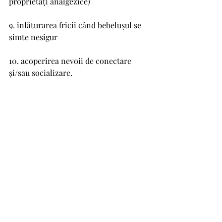
proprietăți analgezice)
9. înlăturarea fricii când bebelușul se 
simte nesigur
10. acoperirea nevoii de conectare 
și/sau socializare.