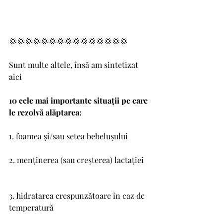
💢💢💢💢💢💢💢💢💢💢💢💢💢💢💢
Sunt multe altele, însă am sintetizat 
aici
10 cele mai importante situații pe care 
le rezolvă alăptarea:
1. foamea și/sau setea bebelușului
2. menținerea (sau creșterea) lactației
3. hidratarea crespunzătoare în caz de 
temperatură