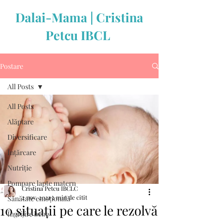
Dalai-Mama | Cristina
Petcu IBCL
Postare
All Posts
All Posts
Alăptare
Diversificare
Înțărcare
Nutriție
Pompare lapte matern
Cristina Petcu IBCLC
2 nov. 2021
2 min de citit
Sănătate emoțională
10 situații pe care le rezolvă
Îngrijire bebe