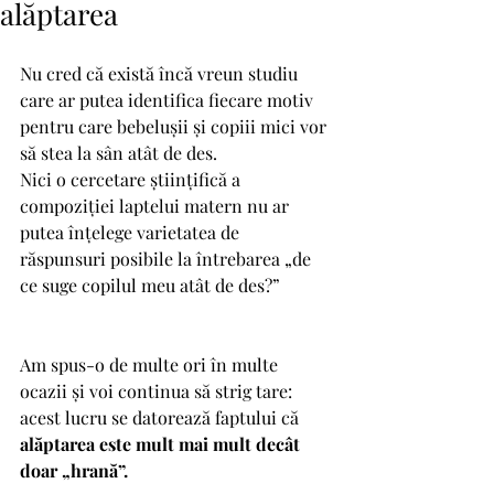
alăptarea
Nu cred că există încă vreun studiu 
care ar putea identifica fiecare motiv 
pentru care bebelușii și copiii mici vor 
să stea la sân atât de des.
Nici o cercetare științifică a 
compoziției laptelui matern nu ar 
putea înțelege varietatea de 
răspunsuri posibile la întrebarea „de 
ce suge copilul meu atât de des?”
Am spus-o de multe ori în multe 
ocazii și voi continua să strig tare: 
acest lucru se datorează faptului că 
alăptarea este mult mai mult decât 
doar „hrană”.