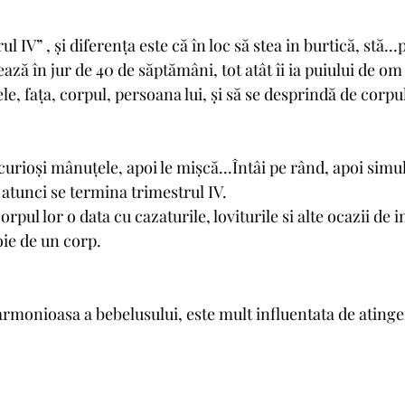
 IV” , și diferența este că în loc să stea in burtică, stă...
ză în jur de 40 de săptămâni, tot atât îi ia puiului de om
, fața, corpul, persoana lui, și să se desprindă de corp
 curioși mânuțele, apoi le mișcă...Întâi pe rând, apoi simul
 atunci se termina trimestrul IV. 
rpul lor o data cu cazaturile, loviturile si alte ocazii de i
ie de un corp. 
rmonioasa a bebelusului, este mult influentata de atinger