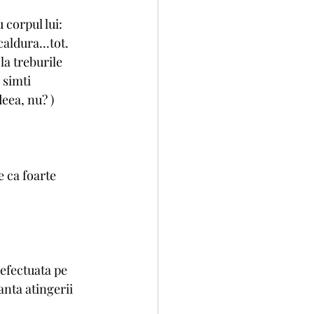
 corpul lui: 
aldura...tot. 
la treburile 
 simti 
eea, nu? ) 
e ca foarte 
efectuata pe 
anta atingerii 