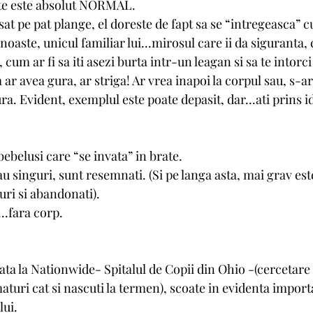
ate este absolut NORMAL. 
at pe pat plange, el doreste de fapt sa se “intregeasca” cu
noaste, unicul familiar lui...mirosul care ii da siguranta, c
um ar fi sa iti asezi burta intr-un leagan si sa te intorci 
 ar avea gura, ar striga! Ar vrea inapoi la corpul sau, s-ar
a. Evident, exemplul este poate depasit, dar...ati prins id
bebelusi care “se invata” in brate. 
au singuri, sunt resemnati. (Si pe langa asta, mai grav est
uri si abandonati).
...fara corp. 
ta la Nationwide- Spitalul de Copii din Ohio -(cercetare 
maturi cat si nascuti la termen), scoate in evidenta import
lui.