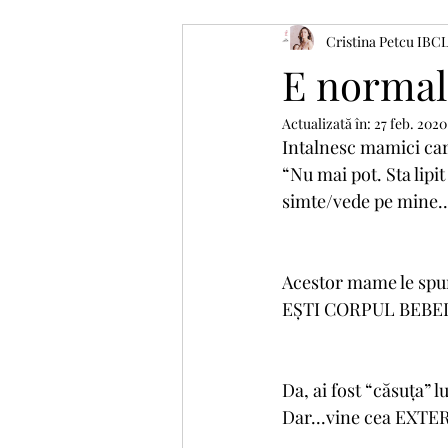
Cristina Petcu IBC
Îngrijire bebe
E normal 
Actualizată în:
27 feb. 2020
Intalnesc mamici car
“Nu mai pot. Sta lipit
simte/vede pe mine..
Acestor mame le spu
EȘTI CORPUL BEBEL
Da, ai fost “căsuța” lu
Dar...vine cea EXTE