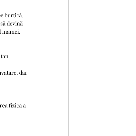
pe burtică. 
 să devină 
ul mamei. 
tan. 
nvatare, dar 
ea fizica a 