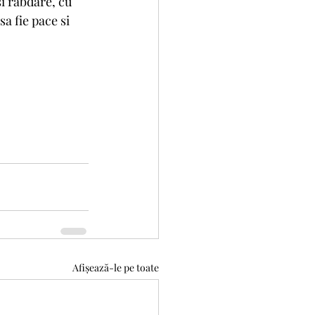
si rabdare, cu 
a fie pace si 
Afișează-le pe toate