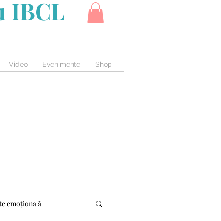
cu IBCL
Video
Evenimente
Shop
te emoțională