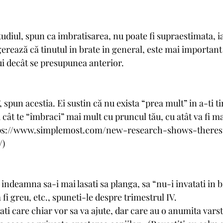
udiul, spun ca imbratisarea, nu poate fi supraestimata, ia
erează că tinutul in brate in general, este mai important
ui decât se presupunea anterior.
 spun acestia. Ei sustin că nu exista “prea mult” in a-ti ti
u cât te “îmbraci” mai mult cu pruncul tău, cu atât va fi ma
 https://www.simplemost.com/new-research-shows-there
/)
 indeamna sa-i mai lasati sa planga, sa “nu-i invatati in br
 fi greu, etc., spuneti-le despre trimestrul IV. 
ati care chiar vor sa va ajute, dar care au o anumita varst