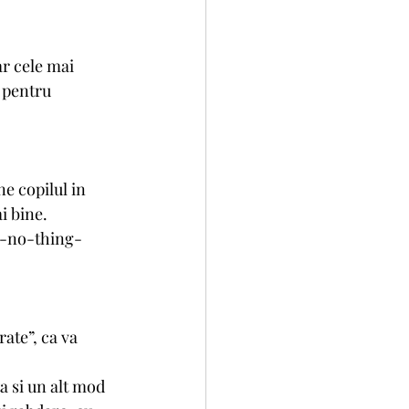
r cele mai 
 pentru 
ne copilul in 
i bine. 
s-no-thing-
ate”, ca va 
a si un alt mod 