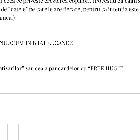
n ceea ce priveste cresterea copiilor...(Povestiti cu calm 
de “datele” pe care le are fiecare, pentru ca intentia este s
lumea.)
CA NU ACUM IN BRATE...CAND?!
tisarilor” sau cea a pancardelor cu “FREE HUG”?!