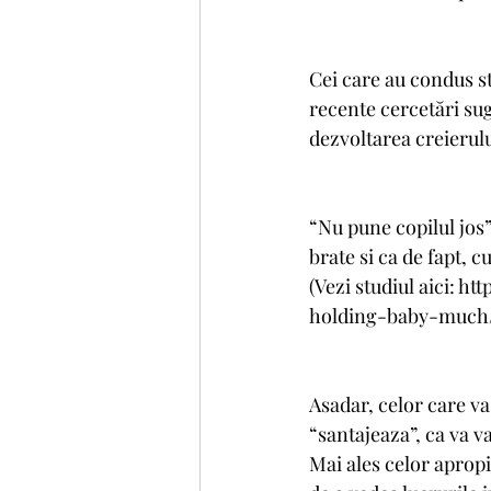
Cei care au condus st
recente cercetări sug
dezvoltarea creierul
“Nu pune copilul jos”,
brate si ca de fapt, c
(Vezi studiul aici:
holding-baby-much
Asadar, celor care va
“santajeaza”, ca va va
Mai ales celor apropi