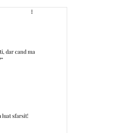
ati, dar cand ma 
?”
luat sfarsit! 