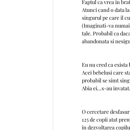
Faptul ca vrea in br
Atunci cand o data las
singurul pe care il cu
(Imaginati-va numai, c
tale. Probabil ca daca
abandonata si nesigur
Eu nu cred ca exista 
Acei bebelusi care st
probabil se simt sing
Abia ei...s-au invatat
O cercetare desfasura
125 de copii atat pre
în dezvoltarea copilu