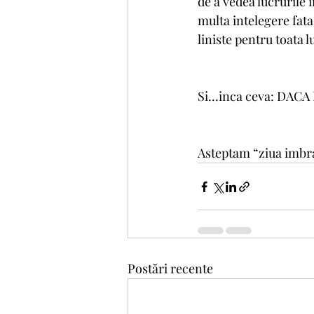
de a vedea lucrurile i
multa intelegere fata 
liniste pentru toata 
Si...inca ceva: DA
Asteptam “ziua imbra
Postări recente