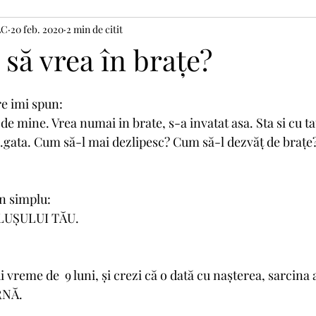
LC
20 feb. 2020
2 min de citit
să vrea în brațe?
e imi spun: 
 de mine. Vrea numai in brate, s-a invatat asa. Sta si cu t
.gata. Cum să-l mai dezlipesc? Cum să-l dezvăț de brațe
n simplu: 
UȘULUI TĂU. 
i vreme de  9 luni, și crezi că o dată cu nașterea, sarcina a 
RNĂ. 