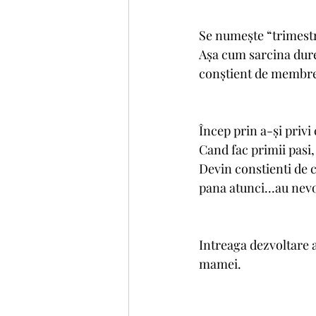
Se numește “trimestrul
Așa cum sarcina durea
conștient de membrele
Încep prin a-și privi
Cand fac primii pasi,
Devin constienti de co
pana atunci...au nevo
Intreaga dezvoltare a
mamei. 