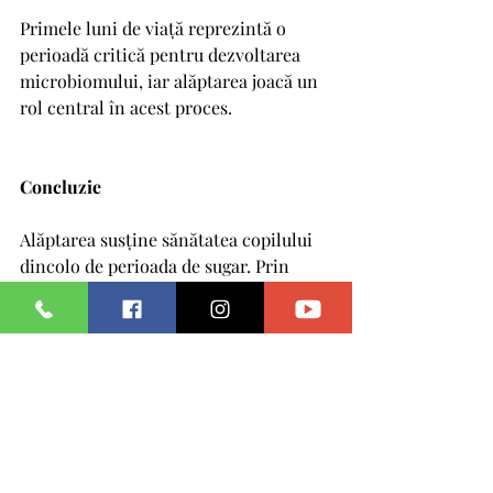
Primele luni de viață reprezintă o 
perioadă critică pentru dezvoltarea 
microbiomului, iar alăptarea joacă un 
rol central în acest proces.
Concluzie
Alăptarea susține sănătatea copilului 
dincolo de perioada de sugar. Prin 
bacteriile pe care le transferă, laptele 
matern contribuie la formarea unei 
baze biologice care poate influența 
sănătatea pe termen lung.
În acest sens, alăptarea nu 
este doar o alegere de hrănire, 