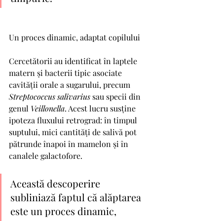
Un proces dinamic, adaptat copilului
Cercetătorii au identificat în laptele 
matern și bacterii tipic asociate 
cavității orale a sugarului, precum 
Streptococcus
salivarius
 sau specii din 
genul 
Veillonella
. Acest lucru susține 
ipoteza fluxului retrograd: în timpul 
suptului, mici cantități de salivă pot 
pătrunde înapoi în mamelon și în 
canalele galactofore.
Această descoperire 
subliniază faptul că alăptarea 
este un proces dinamic, 