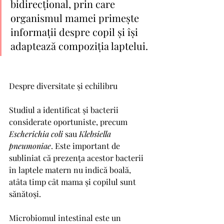
bidirecțional, prin care 
organismul mamei primește 
informații despre copil și își 
adaptează compoziția laptelui.
Despre diversitate și echilibru
Studiul a identificat și bacterii 
considerate oportuniste, precum 
Escherichia
coli
 sau 
Klebsiella
pneumoniae
. Este important de 
subliniat că prezența acestor bacterii 
în laptele matern nu indică boală, 
atâta timp cât mama și copilul sunt 
sănătoși.
Microbiomul intestinal este un 