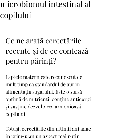
microbiomul intestinal al
copilului
Ce ne arată cercetările 
recente și de ce contează 
pentru părinți?
Laptele matern este recunoscut de 
mult timp ca standardul de aur în 
alimentația sugarului. Este o sursă 
optimă de nutrienți, conține anticorpi 
și susține dezvoltarea armonioasă a 
copilului.
Totuși, cercetările din ultimii ani aduc 
în prim-plan un aspect mai puțin 