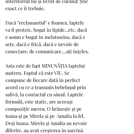
interitoriul lui și livrat de curând! Știe 
exact ce îi trebuie.
Dacă "reclamantul" e foamea, laptele 
va fi proteic, bogat în lipide...etc, dacă 
e somn e bogat in melatonina, dacă e 
sete, dacă e frică, dacă e nevoie de 
conectare, de comunicare....ați înțeles. 
Asta este de fapt MINUNĂȚIA laptelui 
matern. Faptul că este VIU. Se 
compune de fiecare dată în perfect 
acord cu ce a transmis bebelușul prin 
salivă, la contactul cu sânul. Laptele 
formulă, este static, are aceeași 
compoziție mereu. O hrănește și pe 
Ioana și pe Mirela și pe  Amalia la fel.
Deși Ioana, Mirela și Amalia au nevoie 
diferite, au avut creșterea în sarcină 