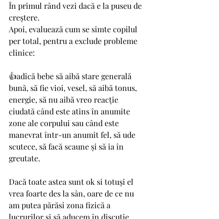
În primul rând vezi dacă e la puseu de 
creștere. 
Apoi, evaluează cum se simte copilul 
per total, pentru a exclude probleme 
clinice:
👍adică bebe să aibă stare generală 
bună, să fie vioi, vesel, să aibă tonus, 
energie, să nu aibă vreo reacție 
ciudată când este atins în anumite 
zone ale corpului sau când este 
manevrat într-un anumit fel, să ude 
scutece, să facă scaune și să ia în 
greutate.
Dacă toate astea sunt ok si totuși el 
vrea foarte des la sân, oare de ce nu 
am putea părăsi zona fizică a 
lucrurilor și să aducem în discuție 