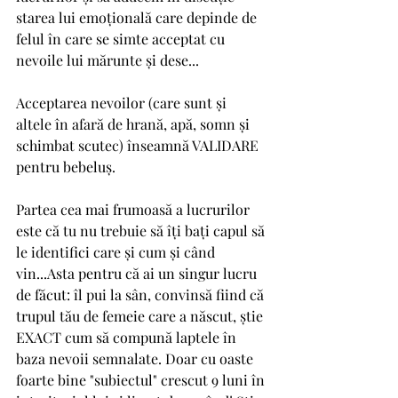
starea lui emoțională care depinde de 
felul în care se simte acceptat cu 
nevoile lui mărunte și dese... 
Acceptarea nevoilor (care sunt și 
altele în afară de hrană, apă, somn și 
schimbat scutec) înseamnă VALIDARE 
pentru bebeluș. 
Partea cea mai frumoasă a lucrurilor 
este că tu nu trebuie să îți bați capul să 
le identifici care și cum și când 
vin...Asta pentru că ai un singur lucru 
de făcut: îl pui la sân, convinsă fiind că 
trupul tău de femeie care a născut, știe 
EXACT cum să compună laptele în 
baza nevoii semnalate. Doar cu oaste 
foarte bine "subiectul" crescut 9 luni în 