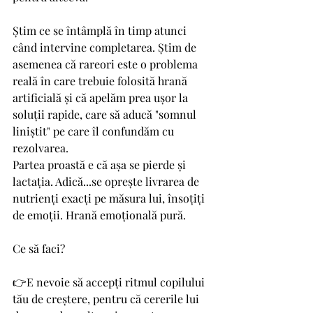
Știm ce se întâmplă în timp atunci 
când intervine completarea. Știm de 
asemenea că rareori este o problema 
reală în care trebuie folosită hrană 
artificială și că apelăm prea ușor la 
soluții rapide, care să aducă "somnul 
liniștit" pe care îl confundăm cu 
rezolvarea. 
Partea proastă e că așa se pierde și 
lactația. Adică...se oprește livrarea de 
nutrienți exacți pe măsura lui, însoțiți 
de emoții. Hrană emoțională pură.
Ce să faci?
👉E nevoie să accepți ritmul copilului 
tău de creștere, pentru că cererile lui 