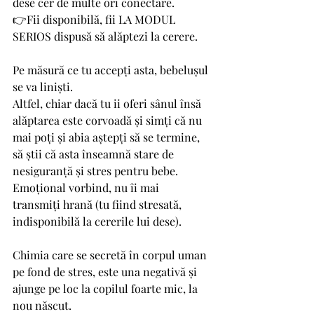
dese cer de multe ori conectare.
👉Fii disponibilă, fii LA MODUL 
SERIOS dispusă să alăptezi la cerere.  
Pe măsură ce tu accepți asta, bebelușul 
se va liniști.
Altfel, chiar dacă tu ii oferi sânul însă 
alăptarea este corvoadă și simți că nu 
mai poți și abia aștepți să se termine, 
să știi că asta înseamnă stare de 
nesiguranță și stres pentru bebe. 
Emoțional vorbind, nu îi mai 
transmiți hrană (tu fiind stresată, 
indisponibilă la cererile lui dese).
Chimia care se secretă în corpul uman 
pe fond de stres, este una negativă și 
ajunge pe loc la copilul foarte mic, la 
nou născut. 