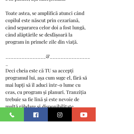
Toate astea, se amplifică atunci când 
copilul este născut prin cezariană, 
când separarea celor doi a fost lungă, 
când alăptările se desfășoară la 
program în primele zile din viață.
_______________&_______________
_
Deci cheia este că TU sa accepți 
programul lui, așa cum suge el, fără să 
mai lupți să îl aduci într-o lume cu 
ceas, cu program și planuri. Tranziția 
trebuie sa fie lină și este nevoie de 
multă răbdare și disponibilitate. 
Doar tu poți avea aceste două 
giuvaiere, pentru că TU ești adultul 
din ecuație și știi cum merg lucrurile 