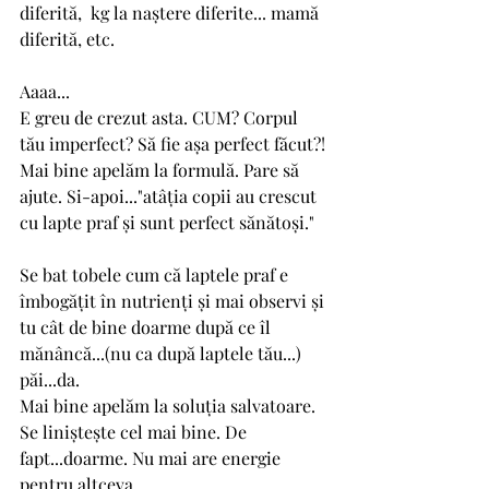
diferită,  kg la naștere diferite... mamă 
diferită, etc. 
Aaaa...
E greu de crezut asta. CUM? Corpul 
tău imperfect? Să fie așa perfect făcut?!
Mai bine apelăm la formulă. Pare să 
ajute. Si-apoi..."atâția copii au crescut 
cu lapte praf și sunt perfect sănătoși."
Se bat tobele cum că laptele praf e 
îmbogățit în nutrienți și mai observi și 
tu cât de bine doarme după ce îl 
mănâncă...(nu ca după laptele tău...) 
păi...da. 
Mai bine apelăm la soluția salvatoare. 
Se liniștește cel mai bine. De 
fapt...doarme. Nu mai are energie 
pentru altceva.