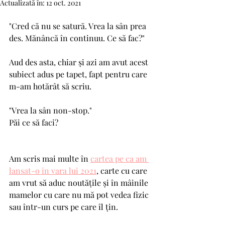
Actualizată în:
12 oct. 2021
"Cred că nu se satură. Vrea la sân prea 
des. Mănâncă în continuu. Ce să fac?"
Aud des asta, chiar și azi am avut acest 
subiect adus pe tapet, fapt pentru care 
m-am hotărât să scriu. 
"Vrea la sân non-stop."
Păi ce să faci? 
Am scris mai multe în 
cartea pe ca am 
lansat-o în vara lui 2021
, carte cu care 
am vrut să aduc noutățile și în mâinile 
mamelor cu care nu mă pot vedea fizic 
sau într-un curs pe care îl țin. 