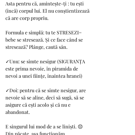
Asta pentru că, amintește-ți : tu ești 
(încă) corpul lui. El nu conștientizează 
că are corp propriu.
Formula e simplă: tu te STRESEZI= 
bebe se stresează. Și ce face când se 
stresează? Plânge, caută sân. 
✓Unu: se simte nesigur (SIGURANȚA 
este prima nevoie, în piramida de 
nevoi a unei ființe, înaintea hranei)
✓Doi: pentru că se simte nesigur, are 
nevoie să se aline, deci să sugă, să se 
asigure că ești acolo și că nu e 
abandonat.
E singurul lui mod de a se liniști. 😔
Din păcate, așa funcționăm.