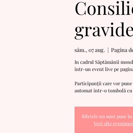
Consil
gravid
sâm., 07 aug.
  |  
Pagina d
In cadrul Săptămânii mondial
într-un event live pe pagin
Participanții care vor pune 
automat într-o tombolă cu
Biletele nu sunt puse î
Vezi alte evenime