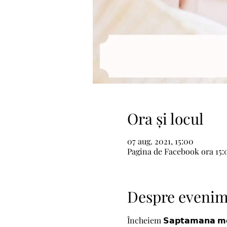
Ora și locul
07 aug. 2021, 15:00
Pagina de Facebook ora 15:
Despre eveni
Încheiem 𝗦𝗮𝗽𝘁𝗮𝗺𝗮𝗻𝗮 𝗺𝗼