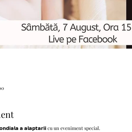
00
ment
𝗱𝗶𝗮𝗹𝗮 𝗮 𝗮𝗹𝗮𝗽𝘁𝗮𝗿𝗶𝗶 cu un eveniment special.