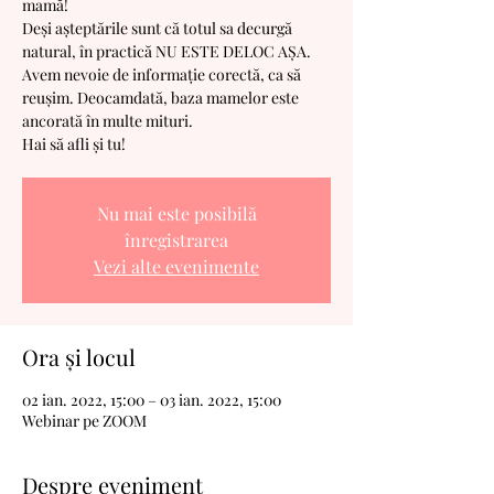
mamă!
Deși așteptările sunt că totul sa decurgă
natural, în practică NU ESTE DELOC AȘA.
Avem nevoie de informație corectă, ca să
reușim. Deocamdată, baza mamelor este
ancorată în multe mituri.
Hai să afli și tu!
Nu mai este posibilă
înregistrarea
Vezi alte evenimente
Ora și locul
02 ian. 2022, 15:00 – 03 ian. 2022, 15:00
Webinar pe ZOOM
Despre eveniment