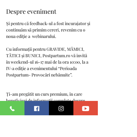
Despre eveniment
Și pentru că feedback-ul a fost încurajator și 
continuăm să primim cereri, revenim cu o 
noua ediție a  webinarului. 

Cu informații pentru GRAVIDE, MĂMICI, 
TĂTICI și BUNICI, Postpartum.ro vă invită 
în weekend-ul 16-17 mai de la ora 10:00, la a 
IV-a ediție a evenimentului “Perioada 
Postpartum- Provocări nebănuite”.

Ți-am pregătit un curs premium, în care 
beneficiezi de informații complete despre 
noua lume, cea de mamă/tată.

DURATA: 4 ore în 2 zile. 

STRUCTURA: am împărțit informația 
