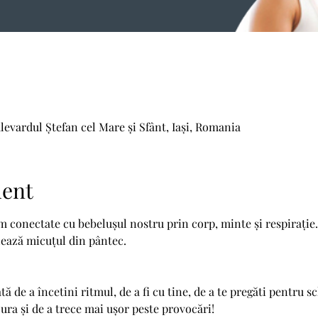
levardul Ștefan cel Mare și Sfânt, Iași, Romania
ment
 conectate cu bebelușul nostru prin corp, minte și respirație. T
ează micuțul din pântec.
 de a încetini ritmul, de a fi cu tine, de a te pregăti pentru s
cura și de a trece mai ușor peste provocări!