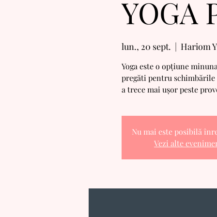
YOGA P
lun., 20 sept.
  |  
Hariom Yo
Yoga este o opțiune minunată
pregăti pentru schimbările d
a trece mai ușor peste prov
Nu mai este posibilă înr
Vezi alte evenime