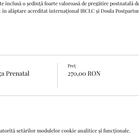
e inclusă o ședință foarte valoroasă de pregătire postnatală d
 în alăptare acreditat internațional IBCLC și Doula Postpartu
Preț
a Prenatal
270,00 RON
atorită setărilor modulelor cookie analitice și funcționale.