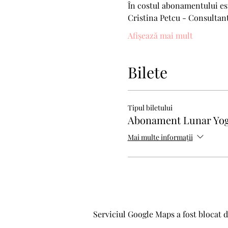
În costul abonamentului est
Cristina Petcu - Consultant
Afișează mai mult
Bilete
Tipul biletului
Abonament Lunar Yog
Mai multe informații
Serviciul Google Maps a fost blocat d