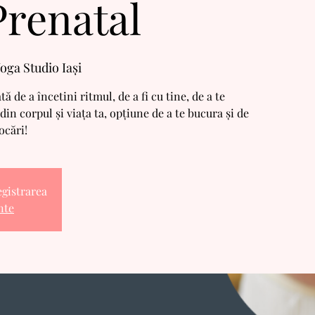
renatal
ga Studio Iași
 de a încetini ritmul, de a fi cu tine, de a te
in corpul și viața ta, opțiune de a te bucura și de
ocări!
egistrarea
nte