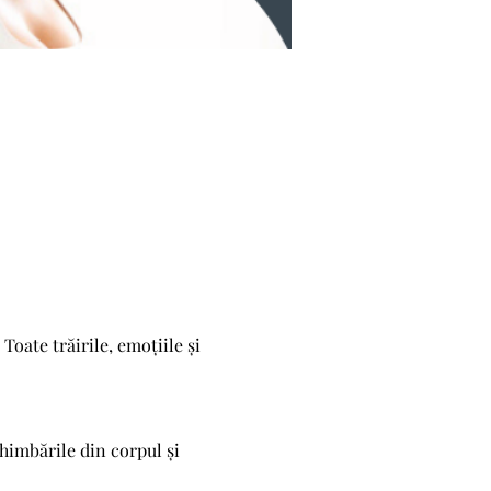
oate trăirile, emoțiile și 
chimbările din corpul și 