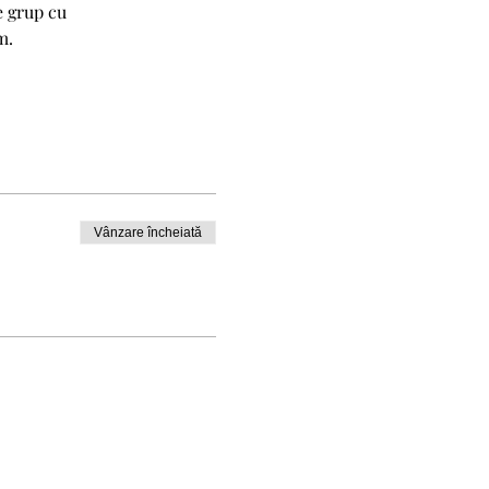
e grup cu
m.
Vânzare încheiată