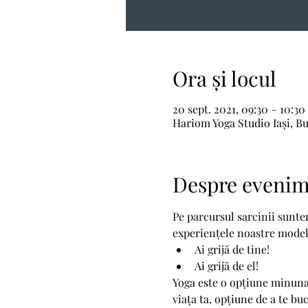
Ora și locul
20 sept. 2021, 09:30 – 10:30
Hariom Yoga Studio Iași, Bu
Despre eveni
Pe parcursul sarcinii suntem
experiențele noastre model
Ai grijă de tine! 
Ai grijă de el!
Yoga este o opțiune minunată
viața ta, opțiune de a te bu