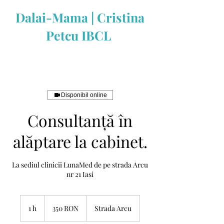
Dalai-Mama | Cristina
Petcu IBCL
Disponibil online
Consultanță în
alăptare la cabinet.
La sediul clinicii LunaMed de pe strada Arcu
nr 21 Iasi
350
de
1 h
1
350 RON
Strada Arcu
lei
românești