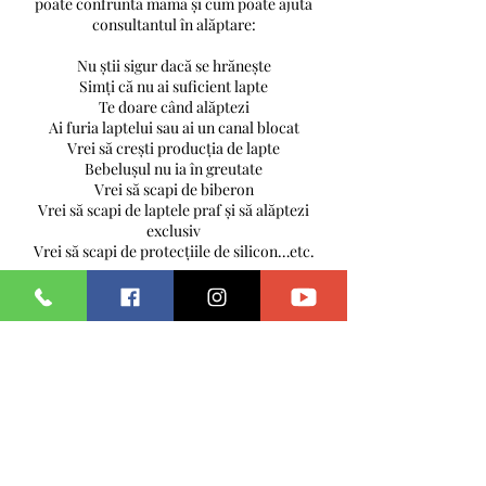
poate confrunta mama și cum poate ajuta
consultantul în alăptare:
Nu știi sigur dacă se hrănește
Simți că nu ai suficient lapte
Te doare când alăptezi
Ai furia laptelui sau ai un canal blocat
Vrei să crești producția de lapte
Bebelușul nu ia în greutate
Vrei să scapi de biberon
Vrei să scapi de laptele praf și să alăptezi
exclusiv
Vrei să scapi de protecțiile de silicon…etc.
Programează o vizita la cabinet imediat dupa
nastere. 0765443470