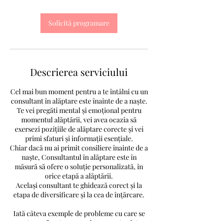
Solicită programare
Descrierea serviciului
Cel mai bun moment pentru a te întâlni cu un
consultant în alăptare este înainte de a naște.
Te vei pregăti mental și emoțional pentru
momentul alăptării, vei avea ocazia să
exersezi pozițiile de alăptare corecte și vei
primi sfaturi și informații esențiale.
Chiar dacă nu ai primit consiliere înainte de a
naște, Consultantul în alăptare este în
măsură să ofere o soluție personalizată, în
orice etapă a alăptării.
Același consultant te ghidează corect și la
etapa de diversificare și la cea de înțărcare.
Iată câteva exemple de probleme cu care se