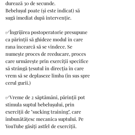
durează 30 de secunde. 
Bebelușul poate (și este indicat) să 
sugă imediat după intervenție. 
✅Îngrijirea postoperatorie presupune 
ca părinții să ghideze modul în care 
rana încearcă să se vindece. Se 
numește proces de reeducare, proces 
care urmărește prin exerciții specifice 
să strângă țesutul în direcția în care 
vrem să se deplaseze limba (în sus spre 
cerul gurii.)
✅Vreme de 2 săptămâni, părinții pot 
stimula suptul bebelușului, prin 
exerciții de "sucking training", care 
îmbunătățesc mecanica suptului. Pe 
YouTube găsiți astfel de exerciții.