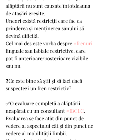
alăptării nu sunt cauzate întotdeauna 
de atașări greșite. 
Uneori există restricții care fac ca 
prinderea și menținerea sânului să 
devină dificilă.
Cel mai des este vorba despre 
#frenuri
linguale sau labiale restrictive, care 
pot fi anterioare/posterioare vizibile 
sau nu.
❓Ce este bine să știi și să faci dacă 
suspectezi un fren restrictiv?
✅O evaluare completă a alăptării 
neapărat cu un consultant 
#IBCLC
.
Evaluarea se face atât din punct de 
vedere al aspectului cât și din punct de 
vedere al mobilității limbii. 