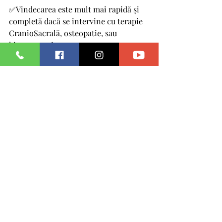
✅Vindecarea este mult mai rapidă și 
completă dacă se intervine cu terapie 
CranioSacrală, osteopatie, sau 
kinetoterapie, pentru a se corecta 
mecanismele de supt create în 
compensație și pentru a se elibera 
tensiunile din grupele de mușchi 
implicate excesiv.
În concluzie:
Fără îndrumare corectă și fără 
implicarea unei echipe 
multidisciplinare, rezultatele nu vor 
apărea.
Orice punct de mai sus ignorat, va 
comporta probleme care vor 
împiedica bunul mers al alăptării.