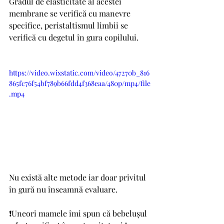
Gradul de elasticitate al acestei 
membrane se verifică cu manevre 
specifice, peristaltismul limbii se 
verifică cu degetul în gura copilului. 
https://video.wixstatic.com/video/47270b_816
865fc76f54bf789b66fdd4f368eaa/480p/mp4/file
.mp4
Nu există alte metode iar doar privitul 
în gură nu înseamnă evaluare.
❗Uneori mamele îmi spun că bebelușul 