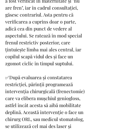
a fost verificat în maternitate și "nu 
are fren", iar în cadrul consultației, 
găsesc contrariul. Asta pentru că 
verificarea a cuprins doar o parte, 
adică cea din punct de vedere al 
aspectului. Se ratează în mod special 
frenul restrictiv posterior, care 
țintuiește limba mai ales central, iar 
copilul scapă vidul des și face un 
zgomot ciclic în timpul suptului. 
✅După evaluarea și constatarea 
restricției, părinții programează 
intervenția chirurgicală (frenectomie) 
care va elibera mușchiul geniogloss, 
astfel încât acesta să aibă mobilitate 
deplină. Această intervenție o face un 
chirurg ORL, sau medicul stomatolog, 
se utilizează cel mai des laser și 