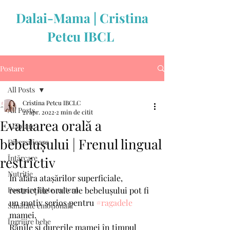
Dalai-Mama | Cristina
Petcu IBCL
Postare
All Posts
Cristina Petcu IBCLC
All Posts
21 apr. 2022
2 min de citit
Evaluarea orală a
Alăptare
bebelușului | Frenul lingual
Diversificare
Înțărcare
restrictiv
Nutriție
În afara atașărilor superficiale, 
Pompare lapte matern
restricțiile orale ale bebelușului pot fi 
un motiv serios pentru 
#ragadele
Sănătate emoțională
mamei. 
Îngrijire bebe
Rănile și durerile mamei în timpul 