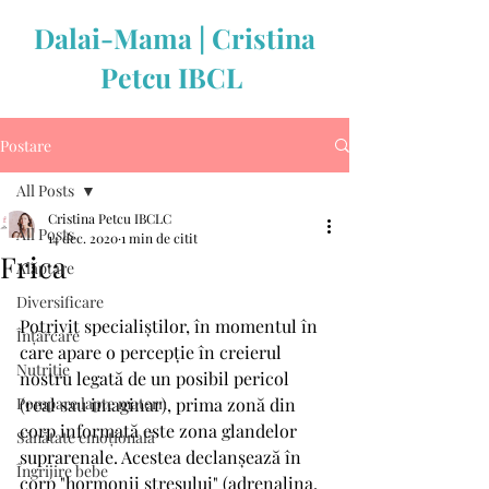
Dalai-Mama | Cristina
Petcu IBCL
Postare
All Posts
Cristina Petcu IBCLC
All Posts
14 dec. 2020
1 min de citit
Frica
Alăptare
Diversificare
Potrivit specialiștilor, în momentul în 
Înțărcare
care apare o percepție în creierul 
Nutriție
nostru legată de un posibil pericol 
Pompare lapte matern
(real sau imaginar), prima zonă din 
corp informată este zona glandelor 
Sănătate emoțională
suprarenale. Acestea declanșează în 
Îngrijire bebe
corp "hormonii stresului" (adrenalina, 