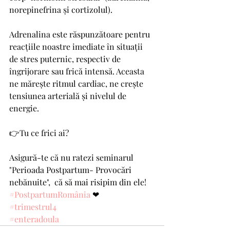
norepinefrina și cortizolul).
Adrenalina este răspunzătoare pentru 
reacțiile noastre imediate în situații 
de stres puternic, respectiv de 
îngrijorare sau frică intensă. Aceasta 
ne mărește ritmul cardiac, ne crește 
tensiunea arterială și nivelul de 
energie.
👉Tu ce frici ai? 
Asigură-te că nu ratezi seminarul 
"Perioada Postpartum- Provocări 
nebănuite",  că să mai risipim din ele!
#PostpartumRomânia
 ❤
#trimestrul4
#enteradoula