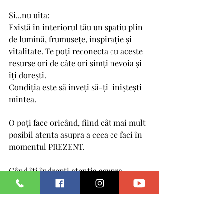
Si...nu uita:
Există în interiorul tău un spatiu plin 
de lumină, frumusețe, inspirație și 
vitalitate. Te poți reconecta cu aceste 
resurse ori de câte ori simți nevoia și 
îți dorești. 
Condiția este să înveți să-ți liniștești 
mintea. 
O poți face oricând, fiind cât mai mult 
posibil atenta asupra a ceea ce faci în 
momentul PREZENT.
Când îți îndrepți atenția asupra 
gândurilor pe care le întreții, ele tind 
să se ordoneze și să se liniștească. 
Sunt asemenea unor copii plini de 
energie și gălăgioși, lăsați la joacă de 