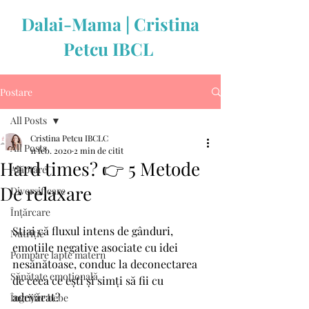
Dalai-Mama | Cristina
Petcu IBCL
Postare
All Posts
Cristina Petcu IBCLC
All Posts
11 feb. 2020
2 min de citit
Hard times? 👉 5 Metode
Alăptare
De relaxare
Diversificare
Înțărcare
Stiai că fluxul intens de gânduri, 
Nutriție
emoțiile negative asociate cu idei 
Pompare lapte matern
nesănătoase, conduc la deconectarea 
Sănătate emoțională
de ceea ce ești și simți să fii cu 
adevărat? 
Îngrijire bebe