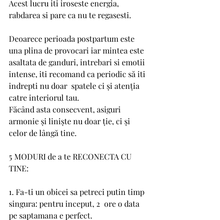
Acest lucru iti iroseste energia, 
rabdarea si pare ca nu te regasesti. 
Deoarece perioada postpartum este 
una plina de provocari iar mintea este 
asaltata de ganduri, intrebari si emotii 
intense, iti recomand ca periodic să iti 
indrepti nu doar  spatele ci și atenția 
catre interiorul tau. 
Făcând asta consecvent, asiguri 
armonie și liniște nu doar ție, ci și 
celor de lângă tine. 
5 MODURI de a te RECONECTA CU 
TINE: 
1. Fa-ti un obicei sa petreci putin timp 
singura: pentru inceput, 2  ore o data 
pe saptamana e perfect.