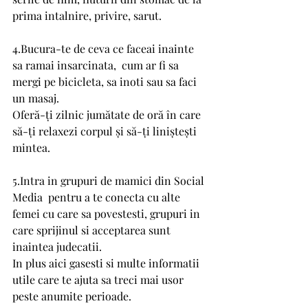
prima intalnire, privire, sarut. 
4.Bucura-te de ceva ce faceai inainte 
sa ramai insarcinata,  cum ar fi sa 
mergi pe bicicleta, sa inoti sau sa faci 
un masaj. 
Oferă-ți zilnic jumătate de oră în care 
să-ți relaxezi corpul și să-ți liniștești 
mintea.
5.Intra in grupuri de mamici din Social 
Media  pentru a te conecta cu alte 
femei cu care sa povestesti, grupuri in 
care sprijinul si acceptarea sunt 
inaintea judecatii.
In plus aici gasesti si multe informatii 
utile care te ajuta sa treci mai usor 
peste anumite perioade. 