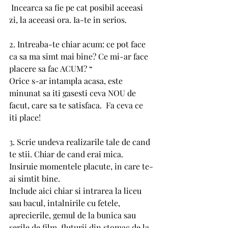
 Incearca sa fie pe cat posibil aceeasi 
zi, la aceeasi ora. Ia-te in serios.
2. Intreaba-te chiar acum: ce pot face 
ca sa ma simt mai bine? Ce mi-ar face 
placere sa fac ACUM? “
Orice s-ar intampla acasa, este 
minunat sa iti gasesti ceva NOU de 
facut, care sa te satisfaca.  Fa ceva ce 
iti place! 
3. Scrie undeva realizarile tale de cand 
te stii. Chiar de cand erai mica. 
Insiruie momentele placute, in care te-
ai simtit bine.
Include aici chiar si intrarea la liceu 
sau bacul, intalnirile cu fetele, 
aprecierile, gemul de la bunica sau 
serile de film, fluturii din stomac de la 