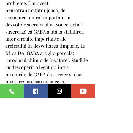
probleme. Dar acest 
neurotransmițător joacă, de 
asemenea, un rol important în 
dezvoltarea creierului. Noi cercetări 
sugerează că GABA ajută la stabilirea 
unor circuite importante ale 
creierului în dezvoltarea timpurie. La 
fel ca DA, GABA are și o poreclă: 
„produsul chimic de învățare”. Studiile 
au descoperit o legătură între 
nivelurile de GABA din creier și dacă 
învățarea are sau nu succes.
Alți neurotransmițători
Neurochimice precum oxitocina și 
vasopresina sunt, de asemenea, 
clasificate ca neurotransmițători. 
Fabricate și eliberate din hipotalamus, 