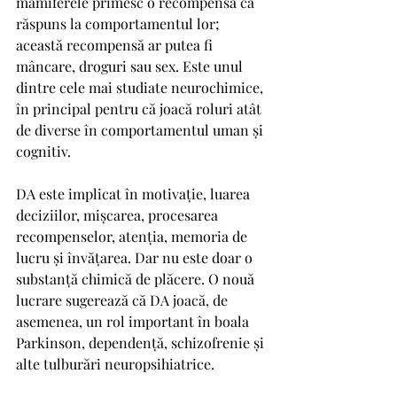
mamiferele primesc o recompensă ca 
răspuns la comportamentul lor; 
această recompensă ar putea fi 
mâncare, droguri sau sex. Este unul 
dintre cele mai studiate neurochimice, 
în principal pentru că joacă roluri atât 
de diverse în comportamentul uman și 
cognitiv.
DA este implicat în motivație, luarea 
deciziilor, mișcarea, procesarea 
recompenselor, atenția, memoria de 
lucru și învățarea. Dar nu este doar o 
substanță chimică de plăcere. O nouă 
lucrare sugerează că DA joacă, de 
asemenea, un rol important în boala 
Parkinson, dependență, schizofrenie și 
alte tulburări neuropsihiatrice.