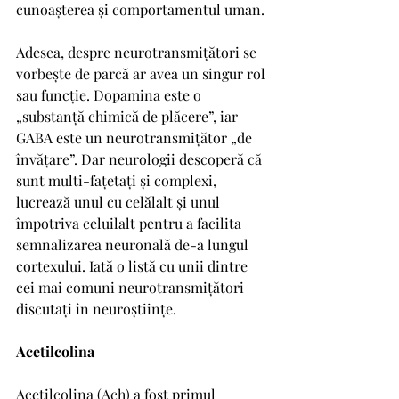
cunoașterea și comportamentul uman.
Adesea, despre neurotransmițători se 
vorbește de parcă ar avea un singur rol 
sau funcție. Dopamina este o 
„substanță chimică de plăcere”, iar 
GABA este un neurotransmițător „de 
învățare”. Dar neurologii descoperă că 
sunt multi-fațetați și complexi, 
lucrează unul cu celălalt și unul 
împotriva celuilalt pentru a facilita 
semnalizarea neuronală de-a lungul 
cortexului. Iată o listă cu unii dintre 
cei mai comuni neurotransmițători 
discutați în neuroștiințe.
Acetilcolina
Acetilcolina (Ach) a fost primul 