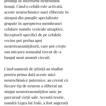
produși în interiorul neuronului 
însuși. Când o celulă este activată, 
aceste neurochimice sunt eliberate în 
sinapsă din pungile specializate 
grupate în apropierea membranei 
celulare numite vezicule sinaptice. 
Receptorii specifici de pe celulele 
vecine pot prelua apoi 
neurotransmițătorii, care pot crește 
sau micșora semnalul trecut de-a 
lungul unui anumit circuit.
Când oamenii de știință au studiat 
pentru prima dată aceste mici 
neurochimice puternice, au crezut că 
fiecare tip de neuron a eliberat un 
singur neurotransmițător unic pe 
parcursul vieții sale. Această teorie, 
numită Legea lui Dale, a fost sugerată 