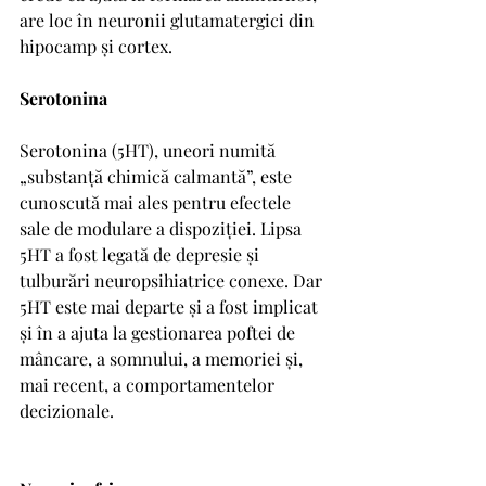
are loc în neuronii glutamatergici din 
hipocamp și cortex.
Serotonina
Serotonina (5HT), uneori numită 
„substanță chimică calmantă”, este 
cunoscută mai ales pentru efectele 
sale de modulare a dispoziției. Lipsa 
5HT a fost legată de depresie și 
tulburări neuropsihiatrice conexe. Dar 
5HT este mai departe și a fost implicat 
și în a ajuta la gestionarea poftei de 
mâncare, a somnului, a memoriei și, 
mai recent, a comportamentelor 
decizionale.