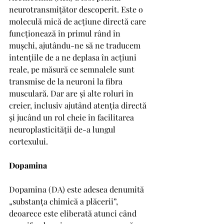
neurotransmițător descoperit. Este o 
moleculă mică de acțiune directă care 
funcționează în primul rând în 
mușchi, ajutându-ne să ne traducem 
intențiile de a ne deplasa în acțiuni 
reale, pe măsură ce semnalele sunt 
transmise de la neuroni la fibra 
musculară. Dar are și alte roluri în 
creier, inclusiv ajutând atenția directă 
și jucând un rol cheie în facilitarea 
neuroplasticității de-a lungul 
cortexului.
Dopamina
Dopamina (DA) este adesea denumită 
„substanța chimică a plăcerii”, 
deoarece este eliberată atunci când 