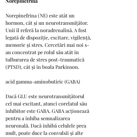
Norepinefrina
Norepinefrina (NE) este atât un 
hormon, cât și un neurotransmițător. 
Unii îl referă la noradrenalină. A fost 
legată de dispoziție, excitare, vigilență, 
memorie și stres. Cercetări mai noi s-
au concentrat pe rolul său atât în ​​
tulburarea de stres post-traumatică 
(PTSD), cât și în boala Parkinson.
acid gamma-aminobutiric (GABA)
Dacă GLU este neurotransmițătorul 
cel mai excitant, atunci corelatul său 
inhibitor este GABA. GABA acționează 
pentru a inhiba semnalizarea 
neuronală. Dacă inhibă celulele prea 
mult, poate duce la convulsii și alte 