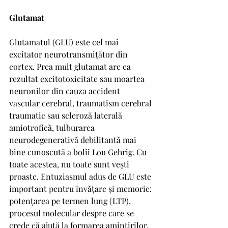
Glutamat
Glutamatul (GLU) este cel mai 
excitator neurotransmițător din 
cortex. Prea mult glutamat are ca 
rezultat excitotoxicitate sau moartea 
neuronilor din cauza accident 
vascular cerebral, traumatism cerebral 
traumatic sau scleroză laterală 
amiotrofică, tulburarea 
neurodegenerativă debilitantă mai 
bine cunoscută a bolii Lou Gehrig. Cu 
toate acestea, nu toate sunt vești 
proaste. Entuziasmul adus de GLU este 
important pentru învățare și memorie: 
potențarea pe termen lung (LTP), 
procesul molecular despre care se 
crede că ajută la formarea amintirilor, 