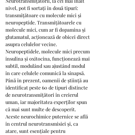
Neurotransmițătorii, la cel mai înalt 
nivel, pot fi sortați în două tipuri: 
transmițătoare cu molecule mici și 
neuropeptide. Transmițătoarele cu 
molecule mici, cum ar fi dopamina și 
glutamatul, acționează de obicei direct 
asupra celulelor vecine. 
Neuropeptidele, molecule mici precum 
insulina și oxitocina, funcționează mai 
subtil, modulând sau ajustând modul 
în care celulele comunică la sinapsă. 
Până în prezent, oamenii de știință au 
identificat peste 60 de tipuri distincte 
de neurotransmițători în creierul 
uman, iar majoritatea experților spun 
că mai sunt multe de descoperit. 
Aceste neurochimice puternice se află 
în centrul neurotransmisiei și, ca 
atare, sunt esențiale pentru 