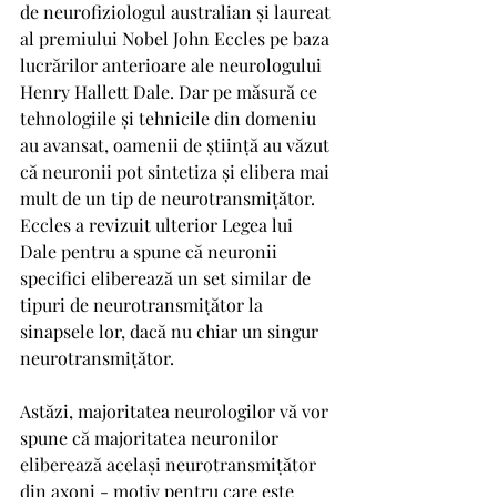
de neurofiziologul australian și laureat 
al premiului Nobel John Eccles pe baza 
lucrărilor anterioare ale neurologului 
Henry Hallett Dale. Dar pe măsură ce 
tehnologiile și tehnicile din domeniu 
au avansat, oamenii de știință au văzut 
că neuronii pot sintetiza și elibera mai 
mult de un tip de neurotransmițător. 
Eccles a revizuit ulterior Legea lui 
Dale pentru a spune că neuronii 
specifici eliberează un set similar de 
tipuri de neurotransmițător la 
sinapsele lor, dacă nu chiar un singur 
neurotransmițător.
Astăzi, majoritatea neurologilor vă vor 
spune că majoritatea neuronilor 
eliberează același neurotransmițător 
din axoni - motiv pentru care este 