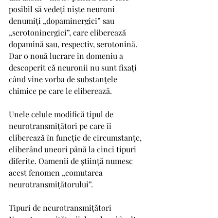
posibil să vedeți niște neuroni 
denumiți „dopaminergici” sau 
„serotoninergici”, care eliberează 
dopamină sau, respectiv, serotonină. 
Dar o nouă lucrare în domeniu a 
descoperit că neuronii nu sunt fixați 
când vine vorba de substanțele 
chimice pe care le eliberează.
Unele celule modifică tipul de 
neurotransmițători pe care îi 
eliberează în funcție de circumstanțe, 
eliberând uneori până la cinci tipuri 
diferite. Oamenii de știință numesc 
acest fenomen „comutarea 
neurotransmițătorului”.
Tipuri de neurotransmițători