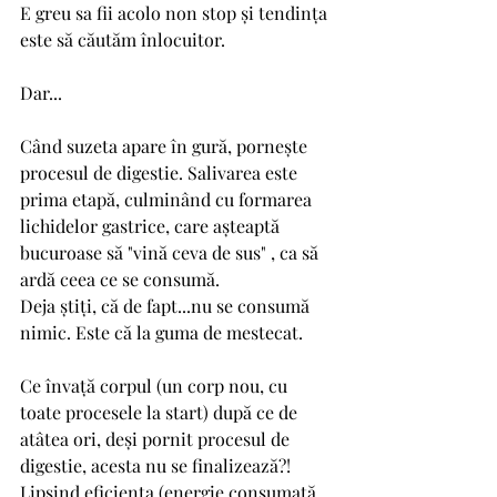
E greu sa fii acolo non stop și tendința 
este să căutăm înlocuitor. 
Dar...
Când suzeta apare în gură, pornește 
procesul de digestie. Salivarea este 
prima etapă, culminând cu formarea 
lichidelor gastrice, care așteaptă 
bucuroase să "vină ceva de sus" , ca să 
ardă ceea ce se consumă.
Deja știți, că de fapt...nu se consumă 
nimic. Este că la guma de mestecat.
Ce învață corpul (un corp nou, cu 
toate procesele la start) după ce de 
atâtea ori, deși pornit procesul de 
digestie, acesta nu se finalizează?!
Lipsind eficiența (energie consumată 