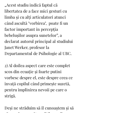
„Acest studiu indică faptul că 
libertatea de a face mici gesturi cu 
limba și cu alți articulatori atunci 
când ascultă "vorbirea",  poate fi un 
factor important în percepția 
bebelușilor asupra sunetelor”, a 
declarat autorul principal al studiului 
Janet Werker, profesor la 
Departamentul de Psihologie al UBC.
2) Al doilea aspect care este complet 
scos din ecuație și foarte putini 
vorbesc despre el, este despre ceea ce 
învață copilul când primește suzetă, 
pentru împlinirea nevoii pe care o 
strigă. 
Deși ne străduim să îl cunoaștem și să 