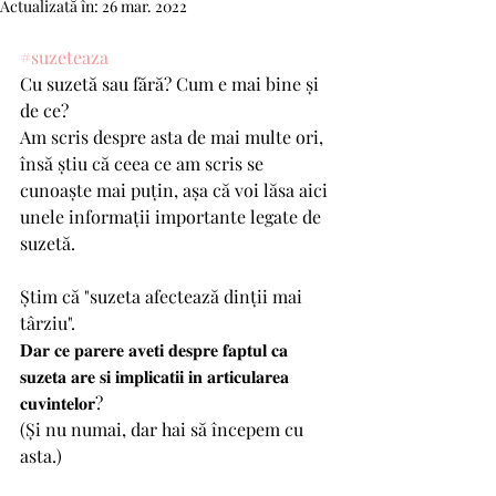
Actualizată în:
26 mar. 2022
#suzeteaza
Cu suzetă sau fără? Cum e mai bine și 
de ce?
Am scris despre asta de mai multe ori, 
însă știu că ceea ce am scris se 
cunoaște mai puțin, așa că voi lăsa aici 
unele informații importante legate de 
suzetă.
Știm că "suzeta afectează dinții mai 
târziu". 
𝐃𝐚𝐫 𝐜𝐞 𝐩𝐚𝐫𝐞𝐫𝐞 𝐚𝐯𝐞𝐭𝐢 𝐝𝐞𝐬𝐩𝐫𝐞 𝐟𝐚𝐩𝐭𝐮𝐥 𝐜𝐚 
𝐬𝐮𝐳𝐞𝐭𝐚 𝐚𝐫𝐞 𝐬𝐢 𝐢𝐦𝐩𝐥𝐢𝐜𝐚𝐭𝐢𝐢 𝐢𝐧 𝐚𝐫𝐭𝐢𝐜𝐮𝐥𝐚𝐫𝐞𝐚 
𝐜𝐮𝐯𝐢𝐧𝐭𝐞𝐥𝐨𝐫?
(Și nu numai, dar hai să începem cu 
asta.)