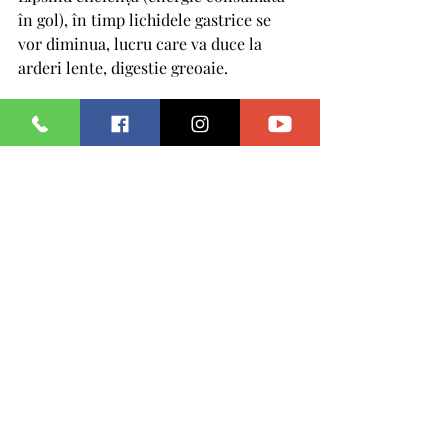
în gol), în timp lichidele gastrice se 
vor diminua, lucru care va duce la 
arderi lente, digestie greoaie.
3) Sunt studii care corelează folosirea 
suzetei cu obezitatea de adult. Un 
simplu research pe net și se găsesc. 
Mâncatul obsesiv compulsiv este 
deseori  comportamentul probabil al 
viitorului adult, care a primit ceva în 
gură, indiferent de nevoie.
Asta deoarece calculele pentru creier 
sunt simple: 
"Deci când am o nevoie, bag ceva în 
gură și totul se rezolvă." Mulți dintre 
noi știm cum e atunci când, de stres, 
de nervi, oboseală sau orice alt factor 
declanșator,  acoperim golul cu "ceva 