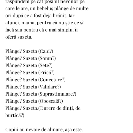
răspundem pe cât posibil nevoilor pe 
care le are, un bebeluș plânge de multe 
ori după ce a fost deja hrănit. Iar 
atunci, mama, pentru că nu știe ce să 
facă sau pentru că e mai simplu, îi 
oferă suzeta. 
Plânge? Suzeta (Cald?)
Plânge? Suzeta (Somn?)
Plânge? Suzeta (Sete?)
Plânge? Suzeta (Frică?)
Plânge? Suzeta (Conectare?)
Plânge? Suzeta (Validare?)
Plânge? Suzeta (Suprastimulare?)
Plânge? Suzeta (Oboseală?)
Plânge? Suzeta.(Durere de dinți, de 
burtică?)
Copiii au nevoie de alinare, așa este. 