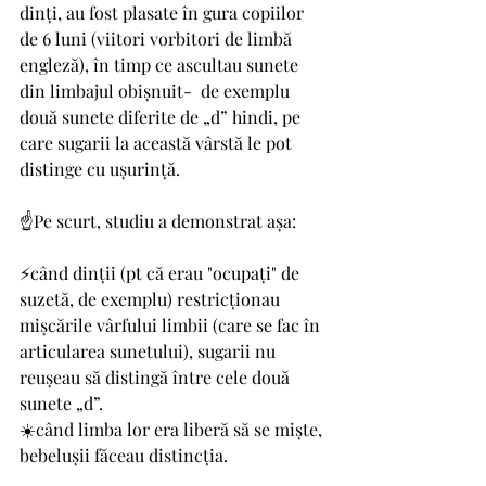
dinți, au fost plasate în gura copiilor 
de 6 luni (viitori vorbitori de limbă 
engleză), în timp ce ascultau sunete 
din limbajul obișnuit-  de exemplu 
două sunete diferite de „d” hindi, pe 
care sugarii la această vârstă le pot 
distinge cu ușurință. 
☝️Pe scurt, studiu a demonstrat așa: 
⚡când dinții (pt că erau "ocupați" de 
suzetă, de exemplu) restricționau 
mișcările vârfului limbii (care se fac în 
articularea sunetului), sugarii nu 
reușeau să distingă între cele două 
sunete „d”. 
☀️când limba lor era liberă să se miște, 
bebelușii făceau distincția.